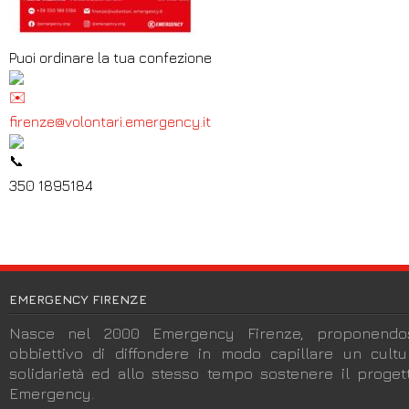
Puoi ordinare la tua confezione
firenze@volontari.emergenc
y.it
350 1895184
EMERGENCY FIRENZE
Nasce nel 2000 Emergency Firenze, proponendos
obbiettivo di diffondere in modo capillare un cult
solidarietà ed allo stesso tempo sostenere il progett
Emergency.