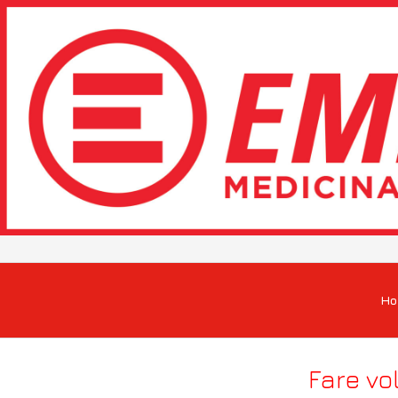
H
Fare vo