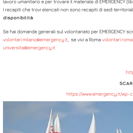
lavoro umanitario e per trovare il materiale di EMERGENCY (libr
I recapiti che trovi elencati non sono recapiti di sedi territoria
disponibilità
.
Se hai domande generali sul volontariato per EMERGENCY scriv
volontari.milano@emergency.it
, se vivi a Roma
volontari.rom
universita@emergency.it
.
htt
SCAR
https://www.emergency.it/wp-c