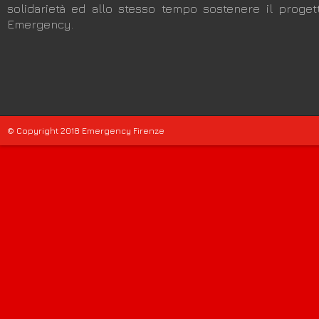
solidarietà ed allo stesso tempo sostenere il progett
Emergency.
© Copyright 2018 Emergency Firenze