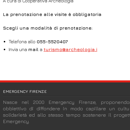
A cura di Cooperativa Archeologia
La prenotazione alle visite è obbligatoria
Scegli una modalità di prenotazione:
Telefona allo
055-5520407
Invia una
mail
a
turismo@archeologia.i
EMERGENCY FIRENZE
Nasce nel 2000 Emergency Firenze, proponendos
obbiettivo di diffondere in modo capillare un cult
solidarietà ed allo stesso tempo sostenere il progett
Emergency.