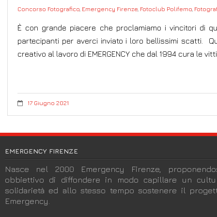
Concorso Fotografico
,
Emergency Firenze
,
Fotoclub Polifemo
,
Fotogra
È con grande piacere che proclamiamo i vincitori di q
partecipanti per averci inviato i loro bellissimi scatti. ​
creativo al lavoro di EMERGENCY che dal 1994 cura le vit
17 Giugno 2021
EMERGENCY FIRENZE
Nasce nel 2000 Emergency Firenze, proponendos
obbiettivo di diffondere in modo capillare un cult
solidarietà ed allo stesso tempo sostenere il progett
Emergency.