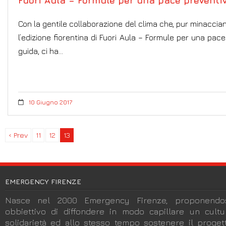
Fuori Aula – Formule per una pace preventi
Con la gentile collaborazione del clima che, pur minaccia
l’edizione fiorentina di Fuori Aula – Formule per una pace
guida, ci ha…
10 Giugno 2017
‹ Prev
11
12
13
EMERGENCY FIRENZE
Nasce nel 2000 Emergency Firenze, proponendos
obbiettivo di diffondere in modo capillare un cult
solidarietà ed allo stesso tempo sostenere il progett